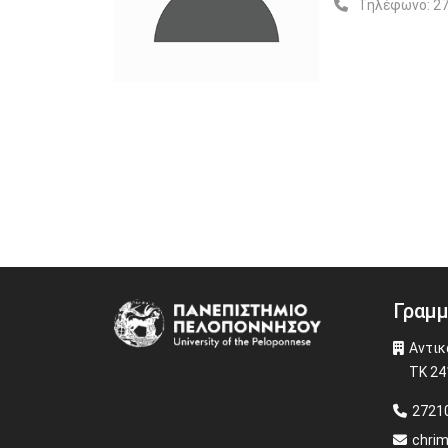
Τηλέφωνο:
27
Γραμμ
Image
Αντικ
ΤΚ 24
27210
chri