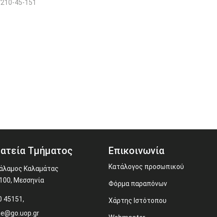
210-45-151
ατεία Τμήματος
Επικοινωνία
Κατάλογος προσωπικού
άλαμος Καλαμάτας
100, Μεσσηνία
Φόρμα παραπόνων
 45151,
Χάρτης Ιστότοπου
me@go.uop.gr