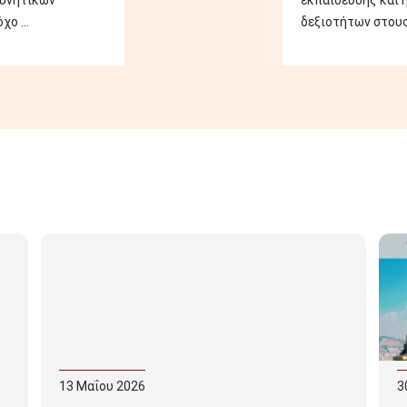
ευνητικών
εκπαίδευσης και 
ο ...
δεξιοτήτων στους 
13
Μαΐου
2026
3