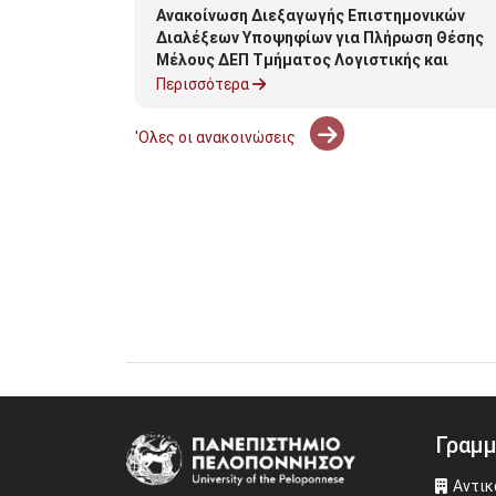
ι δηλώσεων
Ανακοίνωση Διεξαγωγής Επιστημονικών
νου 2024-
Διαλέξεων Υποψηφίων για Πλήρωση Θέσης
Μέλους ΔΕΠ Τμήματος Λογιστικής και
Χρηματοοικονομικής της Σχολής Διοίκησης
Περισσότερα
'Ολες οι ανακοινώσεις
Γραμμ
Image
Αντικ