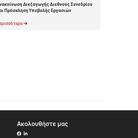
νακοίνωση Διεξαγωγής Διεθνούς Συνεδρίου
ΟΡΙΣΤΙΚΟΣ 
αι Πρόσκληση Υποβολής Εργασιών
ΔΙΑΓΡΑΦΟΝΤ
ΑΝΩΤΑΤΗΣ Χ
ερισσότερα
Περισσότερα
Ακολουθήστε μας