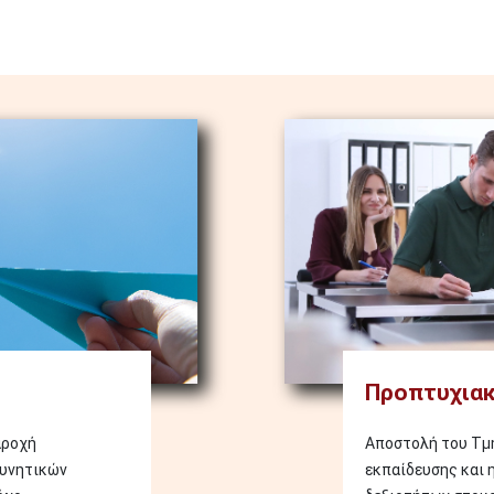
Image
Προπτυχιακ
αροχή
Αποστολή του Τμή
ευνητικών
εκπαίδευσης και 