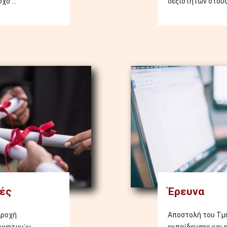
ο ...
δεξιοτήτων στους 
Image
ές
Έρευνα
αροχή
Αποστολή του Τμή