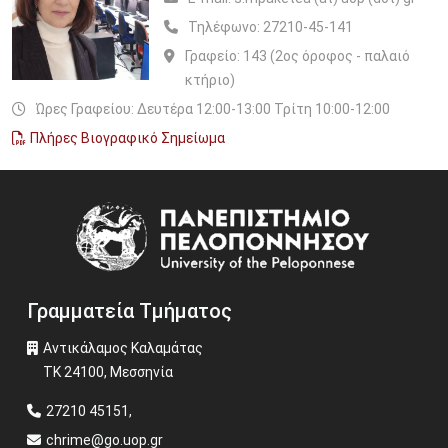
Τηλέφωνο:
27210-45-141
Γραφείο:
143 (2ος όροφος - παλαιό
κτήριο)
Ώρες Γραφείου: Δευτέρα 12:00-13:00 Τρίτη 10:00-12:00
Πλήρες Βιογραφικό Σημείωμα
Image
Γραμματεία Τμήματος
Αντικάλαμος Καλαμάτας
ΤΚ 24100, Μεσσηνία
27210 45151,
chrime@go.uop.gr