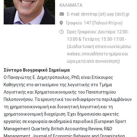
ΚΑΛΑΜΑΤΑ
Ε-mail:
dimitrop (at) uop (dot) gr
Γραφείο:
147 (Παλαιό Κτίριο)
Ώρες Γραφείου: Δευτέρα: 12:00-
13:00 & Τετάρτη: 15:30-17:00 -
(Διαδικτυακή επικοινωνία μέσω
webex, οποιαδήποτε ημέρα και
ώρα μετά από συννενόηση)
Σύντομο Βιογραφικό Σημείωμα
Ο Παναγιώτης Ε. Δημητρόπουλος, PhD, είναι Επίκουρος
Καθηγητής στο αντικείμενο της λογιστικής στο Τμήμα
Λογιστικής και Χρηματοοικονομικής του Πανεπιστημίου
Πελοποννήσου. Τα ερευνητικά του ενδιαφέροντα περιλαμβάνουν
τη χρηματοοικονομική και διοικητική λογιστική και τη
χρηματοοικονομική διαχείριση. Έχει δημοσιεύσει αρκετές
εργασίες σε κορυφαία ακαδημαϊκά περιοδικά (European Sport
Management Quarterly, British Accounting Review, R&D
Management, Journal of Economic Behavior and Organization,