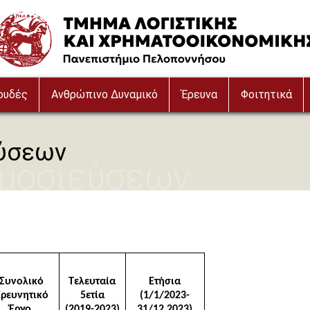
ουδές
Ανθρώπινο Δυναμικό
Έρευνα
Φοιτητικά
εύσεων
ημοσιεύσεων
Συνολικό
Τ
ελευταία
Ετήσια
Ερευνητικό
5ετία
(1/1/2023-
Έργο
(2019-2023)
31/12 2023)